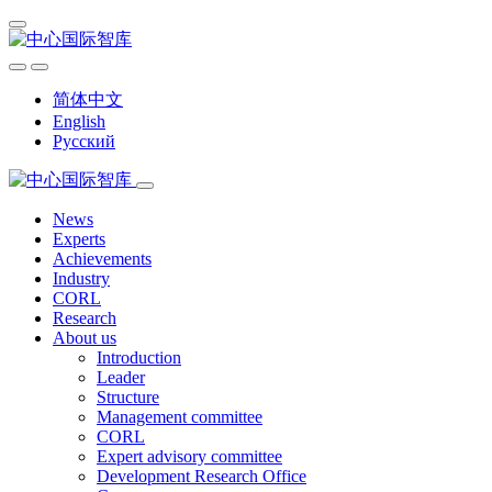
简体中文
English
Русский
News
Experts
Achievements
Industry
CORL
Research
About us
Introduction
Leader
Structure
Management committee
CORL
Expert advisory committee
Development Research Office