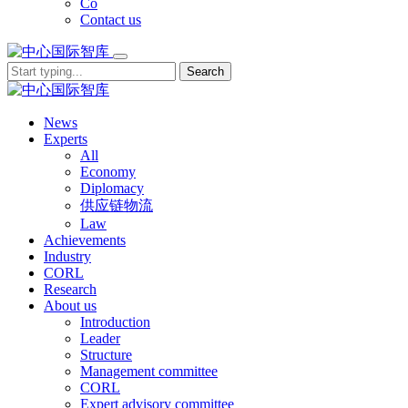
Co
Contact us
Search
News
Experts
All
Economy
Diplomacy
供应链物流
Law
Achievements
Industry
CORL
Research
About us
Introduction
Leader
Structure
Management committee
CORL
Expert advisory committee